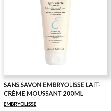
the
images
gallery
Skip
SANS SAVON EMBRYOLISSE LAIT-
to
the
CRÈME MOUSSANT 200ML
beginning
of
EMBRYOLISSE
the