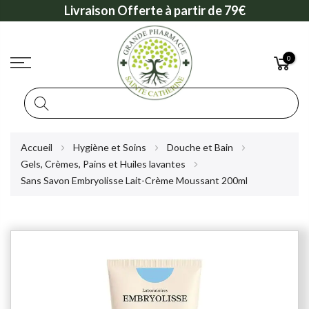
Livraison Offerte à partir de 79€
0
Rechercher
Allez
Accueil
Hygiène et Soins
Douche et Bain
au
Gels, Crèmes, Pains et Huiles lavantes
contenu
Sans Savon Embryolisse Lait-Crème Moussant 200ml
Skip
to
the
end
of