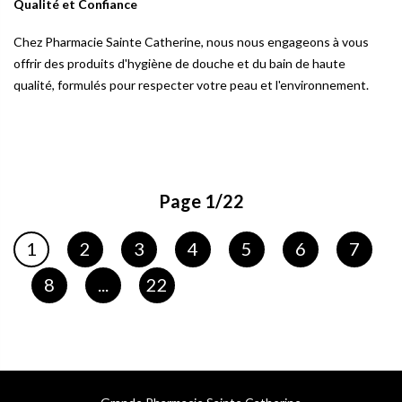
Qualité et Confiance
Chez Pharmacie Sainte Catherine, nous nous engageons à vous
offrir des produits d'hygiène de douche et du bain de haute
qualité, formulés pour respecter votre peau et l'environnement.
Page 1/22
Page
Page
Page
Page
Page
Page
Page
1
2
3
4
5
6
7
Vous lisez actuellement la page
Page
Page
8
...
22