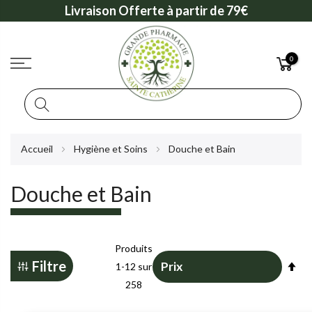
Livraison Offerte à partir de 79€
0
Rechercher
Allez
Accueil
Hygiène et Soins
Douche et Bain
au
contenu
Douche et Bain
Produits
Pa
Filtre
1
-
12
sur
or
258
dé