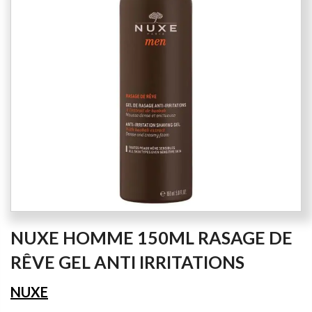
the
images
gallery
Skip
NUXE HOMME 150ML RASAGE DE
to
the
RÊVE GEL ANTI IRRITATIONS
beginning
of
NUXE
the