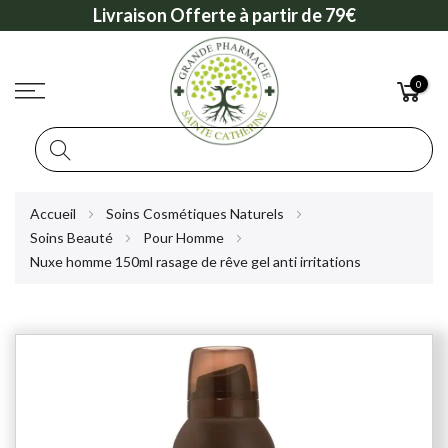
Livraison Offerte à partir de 79€
0
Rechercher
Allez
Accueil
Soins Cosmétiques Naturels
au
Soins Beauté
Pour Homme
contenu
Nuxe homme 150ml rasage de rêve gel anti irritations
Skip
to
the
end
of