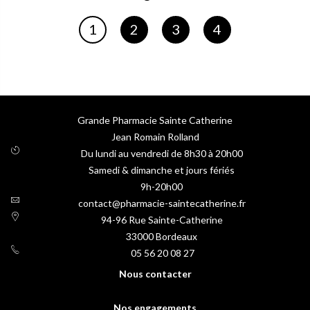
Page
Page
Page
Page
1
2
3
4
Vous lisez actuellement la page
Grande Pharmacie Sainte Catherine
Jean Romain Rolland
Du lundi au vendredi de 8h30 à 20h00
Samedi & dimanche et jours fériés
9h-20h00
contact@pharmacie-saintecatherine.fr
94-96 Rue Sainte-Catherine
33000
Bordeaux
05 56 20 08 27
Nous contacter
Nos engagements