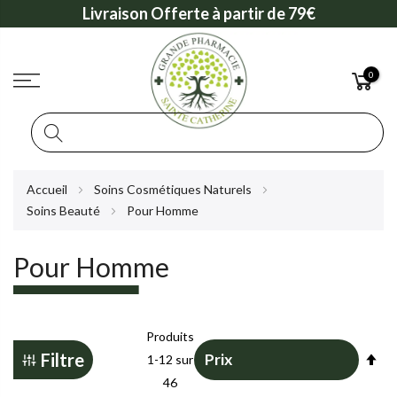
Livraison Offerte à partir de 79€
0
Rechercher
Allez
Accueil
Soins Cosmétiques Naturels
au
Soins Beauté
Pour Homme
contenu
Pour Homme
Produits
Pa
Filtre
1
-
12
sur
or
46