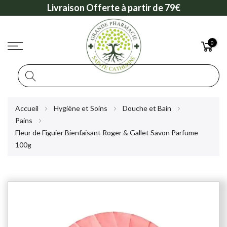
Livraison Offerte à partir de 79€
0
Rechercher
Allez
Accueil
Hygiène et Soins
Douche et Bain
au
Pains
contenu
Fleur de Figuier Bienfaisant Roger & Gallet Savon Parfume
100g
Skip
to
the
end