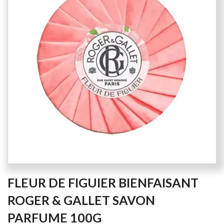
of
the
images
gallery
Skip
FLEUR DE FIGUIER BIENFAISANT
to
the
ROGER & GALLET SAVON
beginning
PARFUME 100G
of