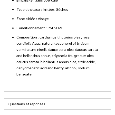
Emballage : Sans opercule
Type de peaux : Irritées, Sèches
Zone ciblée : Visage
Conditionnement : Pot 50ML
Composition : carthamus tinctorius olea , rosa
centifolia Aqua, natural tocopherol of triticum
germinatum, nigella damascena olea, daucus carota
and helianthus annus, trigonella fnu grecum olea,
daucus carota in heliantus annus olea, citric acide,
dehydroacetic acid and benzyl alcohol, sodium
benzoate.
Questions et réponses