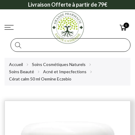
Livraison Offerte à partir de 79€
0
Rechercher
Allez
Accueil
Soins Cosmétiques Naturels
au
Soins Beauté
Acné et Impecfections
contenu
Cérat calm 50 ml Oemine Eczebio
Skip
to
the
end
of