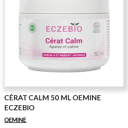
the
images
gallery
Skip
CÉRAT CALM 50 ML OEMINE
to
the
ECZEBIO
beginning
of
OEMINE
the