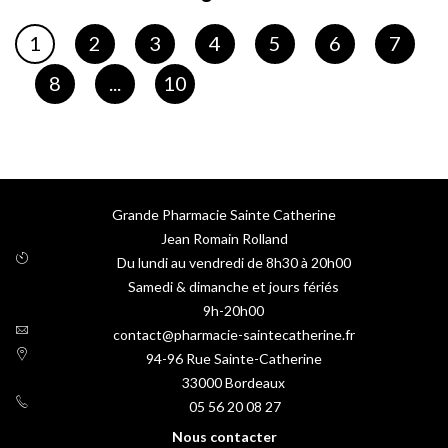
Page
Page
Page
Page
Page
Page
Page
1
2
3
4
5
6
7
Vous lisez actuellement la page
Page
Page
8
...
10
Grande Pharmacie Sainte Catherine
Jean Romain Rolland
Du lundi au vendredi de 8h30 à 20h00
Samedi & dimanche et jours fériés
9h-20h00
contact@pharmacie-saintecatherine.fr
94-96 Rue Sainte-Catherine
33000
Bordeaux
05 56 20 08 27
Nous contacter