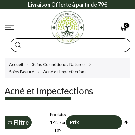
Livraison Offerte à partir de 79€
0
Rechercher
Allez
Accueil
Soins Cosmétiques Naturels
au
Soins Beauté
Acné et Impecfections
contenu
Acné et Impecfections
Produits
Pa
Filtre
1
-
12
sur
or
109