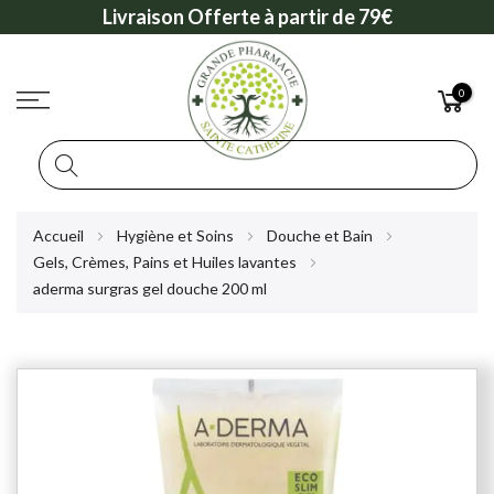
Livraison Offerte à partir de 79€
0
Rechercher
Allez
Accueil
Hygiène et Soins
Douche et Bain
au
Gels, Crèmes, Pains et Huiles lavantes
contenu
aderma surgras gel douche 200 ml
Skip
to
the
end
of