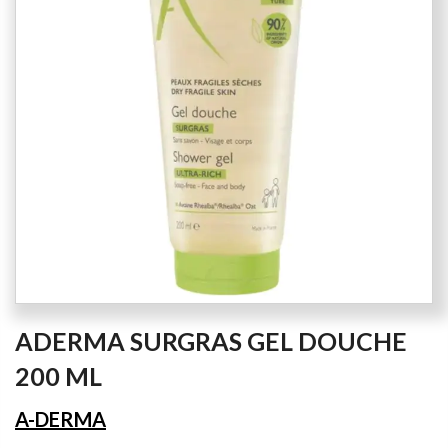
the
images
gallery
Skip
ADERMA SURGRAS GEL DOUCHE
to
the
200 ML
beginning
of
A-DERMA
the