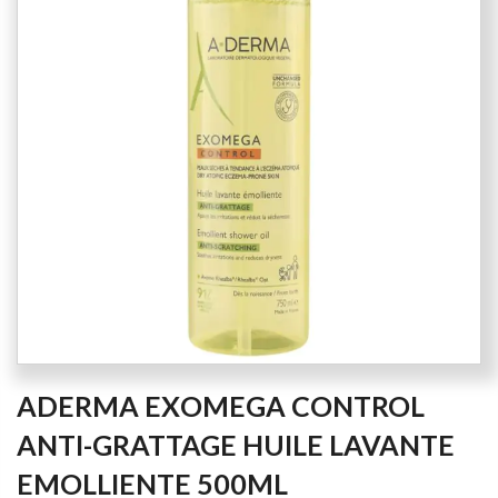
of
the
images
gallery
Skip
ADERMA EXOMEGA CONTROL
to
the
ANTI-GRATTAGE HUILE LAVANTE
beginning
EMOLLIENTE 500ML
of