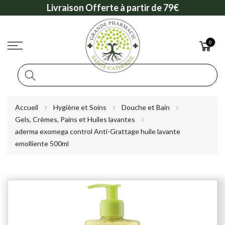
Livraison Offerte à partir de 79€
0
Rechercher
Allez
Accueil
Hygiène et Soins
Douche et Bain
au
Gels, Crèmes, Pains et Huiles lavantes
contenu
aderma exomega control Anti-Grattage huile lavante
emolliente 500ml
Skip
to
the
end