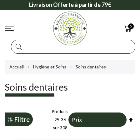
Livraison Offerte à partir de 79€
0
Rechercher
Allez
Accueil
Hygiène et Soins
Soins dentaires
au
contenu
Soins dentaires
Produits
Pa
Filtre
25
-
36
or
sur
308
dé