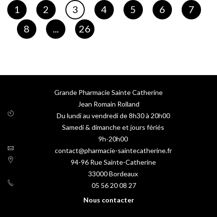
Page
Page
Page
Page
Page
Page
Page
1
2
3
4
5
6
7
Vous lisez actuellement la page
Page
Page
8
...
26
Grande Pharmacie Sainte Catherine
Jean Romain Rolland
Du lundi au vendredi de 8h30 à 20h00
Samedi & dimanche et jours fériés
9h-20h00
contact@pharmacie-saintecatherine.fr
94-96 Rue Sainte-Catherine
33000
Bordeaux
05 56 20 08 27
Nous contacter