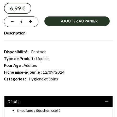
images
6,99 €
gallery
AJOUTER AU PANIER
Description
En stock
Type de Produit :
Liquide
Pour Age :
Adultes
Fiche mise-à-jour le :
12/09/2024
Catégories :
Hygiène et Soins
Détails
Emballage : Bouchon scellé