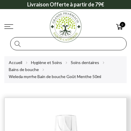
Livraison Offerte à partir de 79€
0
Rechercher
Allez
Accueil
Hygiène et Soins
Soins dentaires
au
Bains de bouche
contenu
Weleda myrrhe Bain de bouche Goût Menthe 50ml
Skip
to
the
end
of