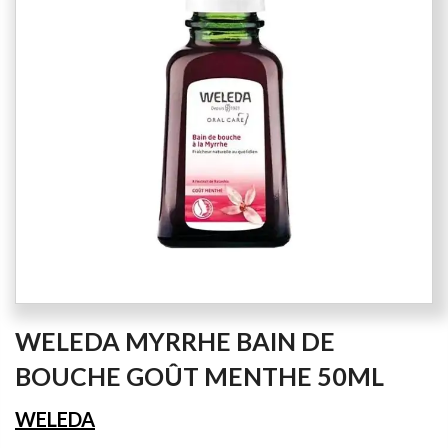
the
images
gallery
Skip
WELEDA MYRRHE BAIN DE
to
the
BOUCHE GOÛT MENTHE 50ML
beginning
of
WELEDA
the