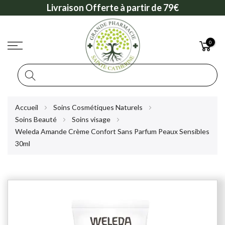
Livraison Offerte à partir de 79€
0
Rechercher
Allez
Accueil
Soins Cosmétiques Naturels
au
Soins Beauté
Soins visage
contenu
Weleda Amande Crème Confort Sans Parfum Peaux Sensibles
30ml
Skip
to
the
end