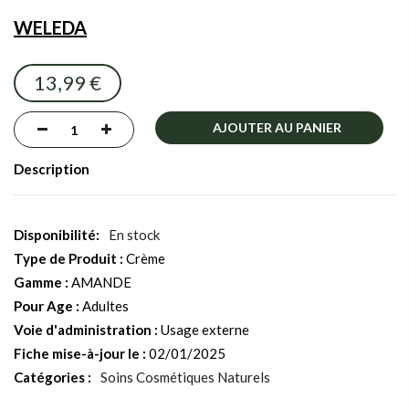
the
WELEDA
images
gallery
13,99 €
AJOUTER AU PANIER
Description
En stock
Type de Produit :
Crème
Gamme :
AMANDE
Pour Age :
Adultes
Voie d'administration :
Usage externe
Fiche mise-à-jour le :
02/01/2025
Catégories :
Soins Cosmétiques Naturels