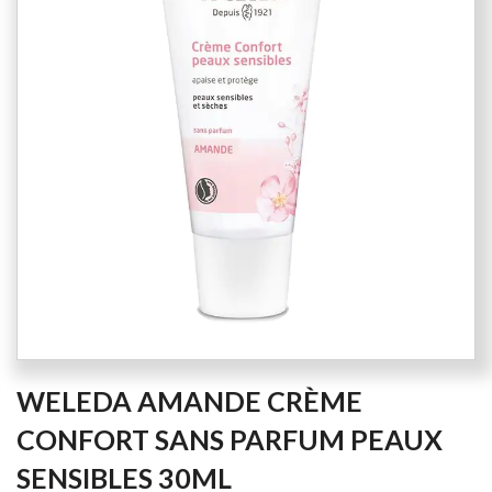
of
the
images
gallery
Skip
WELEDA AMANDE CRÈME
to
the
CONFORT SANS PARFUM PEAUX
beginning
SENSIBLES 30ML
of