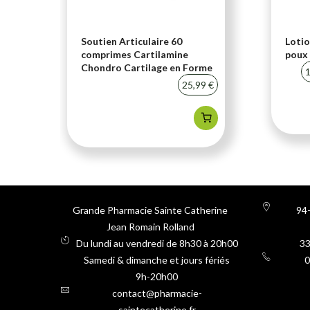
i-
Soutien Articulaire 60
Lotio
comprimes Cartilamine
poux 
Chondro Cartilage en Forme
20 %
1
25,99 €
Grande Pharmacie Sainte Catherine
94-
Jean Romain Rolland
Du lundi au vendredi de 8h30 à 20h00
3
Samedi & dimanche et jours fériés
0
9h-20h00
contact@pharmacie-
saintecatherine.fr