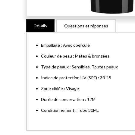
Skip
Détails
Questions et réponses
to
the
beginning
Emballage : Avec opercule
of
the
Couleur de peau : Mates & bronzées
images
Type de peaux : Sensibles, Toutes peaux
gallery
Indice de protection UV (SPF) : 30-45
Zone ciblée : Visage
Durée de conservation : 12M
Conditionnement : Tube 30ML