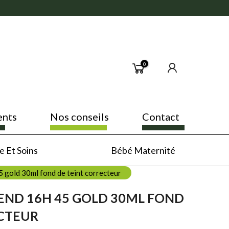
0
ents
Nos conseils
Contact
 Et Soins
Bébé Maternité
 gold 30ml fond de teint correcteur
END 16H 45 GOLD 30ML FOND
ECTEUR