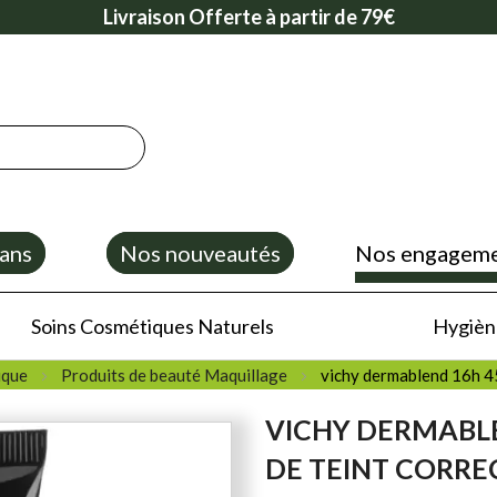
Livraison Offerte à partir de 79€
ans
Nos nouveautés
Nos engagem
Soins Cosmétiques Naturels
Hygiène
ique
Produits de beauté Maquillage
vichy dermablend 16h 45
VICHY DERMABL
DE TEINT CORR