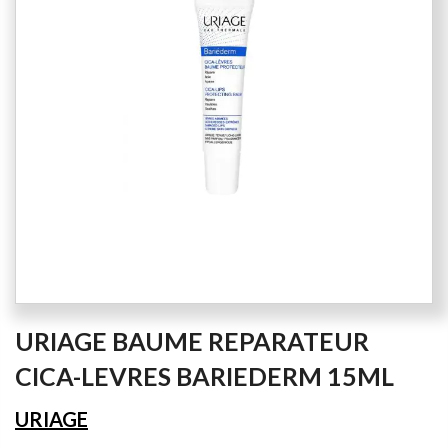
the
images
gallery
Skip
URIAGE BAUME REPARATEUR
to
the
CICA-LEVRES BARIEDERM 15ML
beginning
of
URIAGE
the