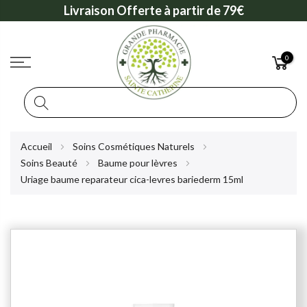
Livraison Offerte à partir de 79€
0
Rechercher
Allez
Accueil
Soins Cosmétiques Naturels
au
Soins Beauté
Baume pour lèvres
contenu
Uriage baume reparateur cica-levres bariederm 15ml
Skip
to
the
end
of