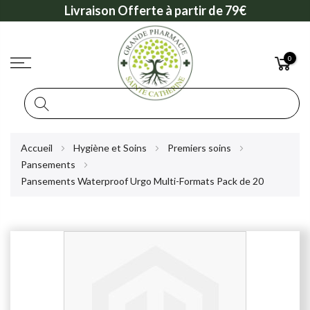
Livraison Offerte à partir de 79€
0
Rechercher
Allez
Accueil
Hygiène et Soins
Premiers soins
au
Pansements
contenu
Pansements Waterproof Urgo Multi-Formats Pack de 20
Skip
to
the
end
of