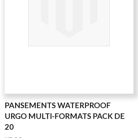
the
images
gallery
Skip
PANSEMENTS WATERPROOF
to
the
URGO MULTI-FORMATS PACK DE
beginning
20
of
the