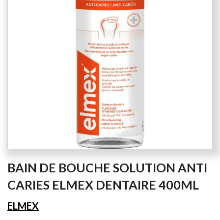
the
images
gallery
Skip
BAIN DE BOUCHE SOLUTION ANTI
to
the
CARIES ELMEX DENTAIRE 400ML
beginning
of
ELMEX
the