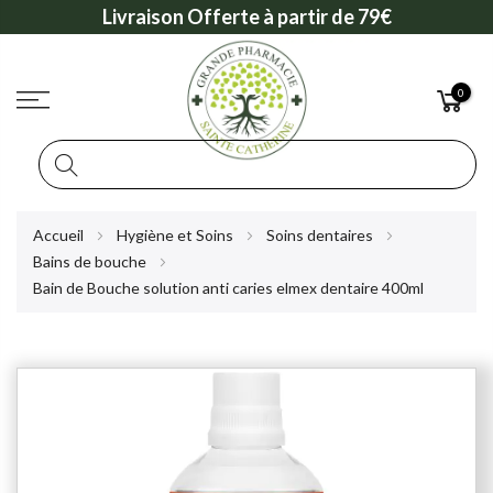
Livraison Offerte à partir de 79€
0
Rechercher
Allez
Accueil
Hygiène et Soins
Soins dentaires
au
Bains de bouche
contenu
Bain de Bouche solution anti caries elmex dentaire 400ml
Skip
to
the
end
of