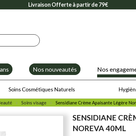
Livraison Offerte à partir de 79€
ans
Nos nouveautés
Nos engagem
Soins Cosmétiques Naturels
Hygiène
Beauté
Soins visage
Sensidiane Crème Apaisante Légère No
SENSIDIANE CRÈ
NOREVA 40ML