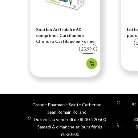
i-
Soutien Articulaire 60
Lotio
comprimes Cartilamine
poux 
Chondro Cartilage en Forme
20 %
1
25,99 €
Grande Pharmacie Sainte Catherine
94-
Jean Romain Rolland
Du lundi au vendredi de 8h30 à 20h00
3
Samedi & dimanche et jours fériés
0
9h-20h00