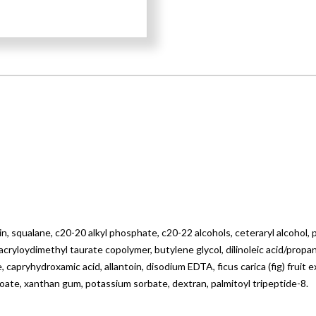
 squalane, c20-20 alkyl phosphate, c20-22 alcohols, ceteraryl alcohol, pe
ryloydimethyl taurate copolymer, butylene glycol, dilinoleic acid/propan
pryhydroxamic acid, allantoin, disodium EDTA, ficus carica (fig) fruit ex
oate, xanthan gum, potassium sorbate, dextran, palmitoyl tripeptide-8.