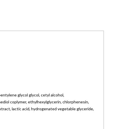
ntylene glycol glycol, cetyl alcohol,
ediol coplymer, ethylhexylglycerin, chlorphenesin,
tract, lactic acid, hydrogenated vegetable glyceride,