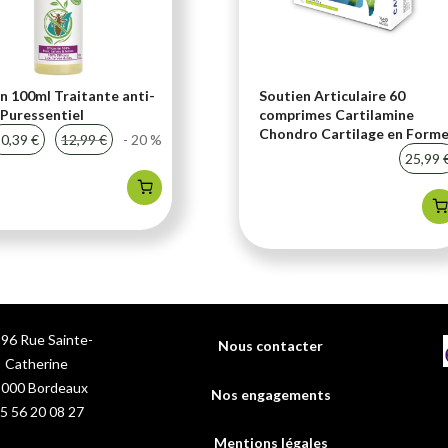
n 100ml Traitante anti-
Soutien Articulaire 60
Puressentiel
comprimes Cartilamine
Chondro Cartilage en Form
0,39 €
12,99 €
- 20 %
25,99 
96 Rue Sainte-
Nous contacter
Catherine
3000
Bordeaux
Nos engagements
5 56 20 08 27
Mentions légales