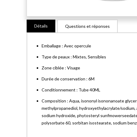
Skip
Détails
Questions et réponses
to
the
beginning
Emballage : Avec opercule
of
the
Type de peaux : Mixtes, Sensibles
images
Zone ciblée : Visage
gallery
Durée de conservation : 6M
Conditionnement : Tube 40ML
Composition : Aqua, isononyl isononanoate glycerin,
methylpropanediol, hydroxyethylacrylate/sodium, ac
sodium hydroxide, phytosteryl sunfmowerseedate, ca
polysorbate 60, sorbitan isostearate, sodium benz