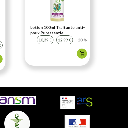
Lotion 100ml Traitante anti-
Soutien
poux Puressentiel
compri
e
Chondr
10,39 €
12,99 €
- 20 %
€