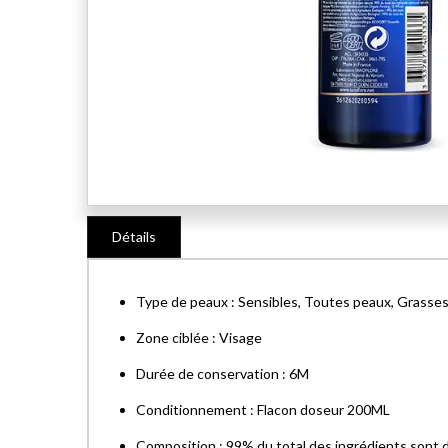
Skip
Détails
to
the
beginning
Type de peaux : Sensibles, Toutes peaux, Grasses
of
the
Zone ciblée : Visage
images
Durée de conservation : 6M
gallery
Conditionnement : Flacon doseur 200ML
Composition : 99% du total des ingrédients sont d'