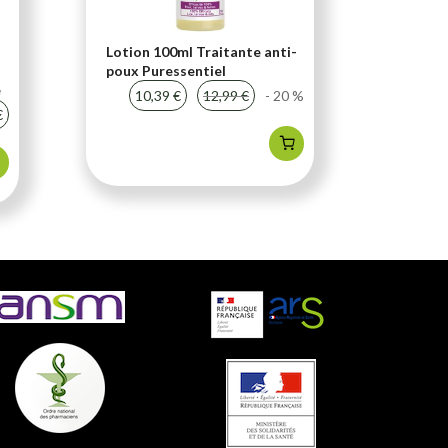
Lotion 100ml Traitante anti-
Soutien
poux Puressentiel
compri
e
Chondr
10,39 €
12,99 €
- 20 %
€