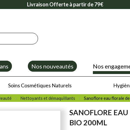
Livraison Offerte à partir de 79€
ans
Nos nouveautés
Nos engagem
Soins Cosmétiques Naturels
Hygiène
Beauté
Nettoyants et démaquillants
Sanoflore eau florale de
SANOFLORE EAU 
BIO 200ML