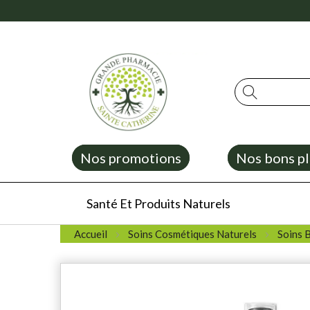
Rechercher
Nos promotions
Nos bons pl
Santé Et Produits Naturels
Accueil
Soins Cosmétiques Naturels
Soins 
Skip
to
the