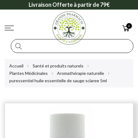
Livraison Offerte à partir de 79€
0
Rechercher
Allez
Accueil
Santé et produits naturels
au
Plantes Médicinales
Aromathérapie naturelle
contenu
puressentiel huile essentielle de sauge sclaree 5ml
Skip
to
the
end
of