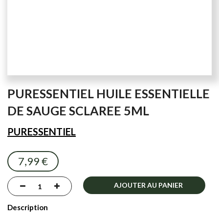
Skip
PURESSENTIEL HUILE ESSENTIELLE
to
the
DE SAUGE SCLAREE 5ML
beginning
of
PURESSENTIEL
the
images
7,99 €
gallery
AJOUTER AU PANIER
Description