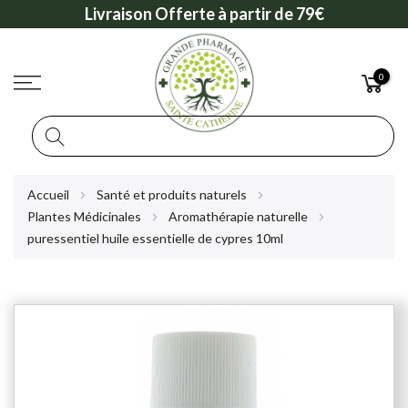
Livraison Offerte à partir de 79€
0
Rechercher
Allez
Accueil
Santé et produits naturels
au
Plantes Médicinales
Aromathérapie naturelle
contenu
puressentiel huile essentielle de cypres 10ml
Skip
to
the
end
of