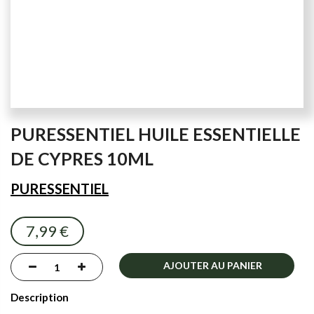
Skip
PURESSENTIEL HUILE ESSENTIELLE
to
the
DE CYPRES 10ML
beginning
of
PURESSENTIEL
the
images
7,99 €
gallery
AJOUTER AU PANIER
Description