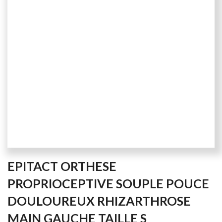
Skip
EPITACT ORTHESE
to
the
PROPRIOCEPTIVE SOUPLE POUCE
beginning
DOULOUREUX RHIZARTHROSE
of
the
MAIN GAUCHE TAILLE S