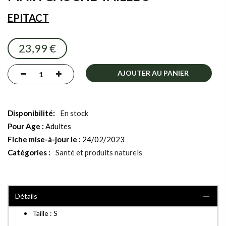
images
gallery
EPITACT
23,99 €
AJOUTER AU PANIER
En stock
Pour Age :
Adultes
Fiche mise-à-jour le :
24/02/2023
Catégories :
Santé et produits naturels
Détails
Taille : S