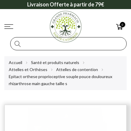
Livraison Offerte à partir de 79€
0
Rechercher
Allez
Accueil
Santé et produits naturels
au
Attelles et Orthèses
Attelles de contention
contenu
Epitact orthese proprioceptive souple pouce douloureux
rhizarthrose main gauche taille s
Skip
to
the
end