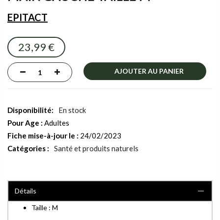
images
gallery
EPITACT
23,99 €
AJOUTER AU PANIER
En stock
Pour Age :
Adultes
Fiche mise-à-jour le :
24/02/2023
Catégories :
Santé et produits naturels
Détails
Taille : M