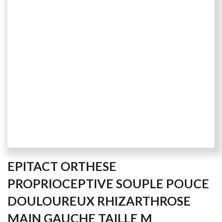
Skip
EPITACT ORTHESE
to
the
PROPRIOCEPTIVE SOUPLE POUCE
beginning
DOULOUREUX RHIZARTHROSE
of
the
MAIN GAUCHE TAILLE M