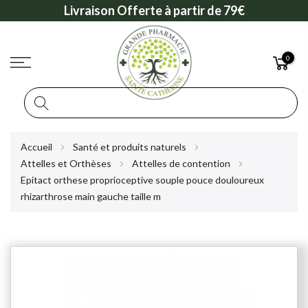
Livraison Offerte à partir de 79€
0
Rechercher
Allez
Accueil
Santé et produits naturels
au
Attelles et Orthèses
Attelles de contention
contenu
Epitact orthese proprioceptive souple pouce douloureux
rhizarthrose main gauche taille m
Skip
to
the
end