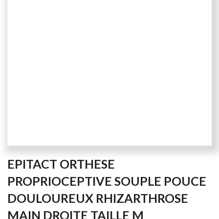
Skip
EPITACT ORTHESE
to
the
PROPRIOCEPTIVE SOUPLE POUCE
beginning
DOULOUREUX RHIZARTHROSE
of
the
MAIN DROITE TAILLE M