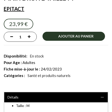
images
gallery
EPITACT
23,99 €
AJOUTER AU PANIER
En stock
Pour Age :
Adultes
Fiche mise-à-jour le :
24/02/2023
Catégories :
Santé et produits naturels
Détails
Taille : M