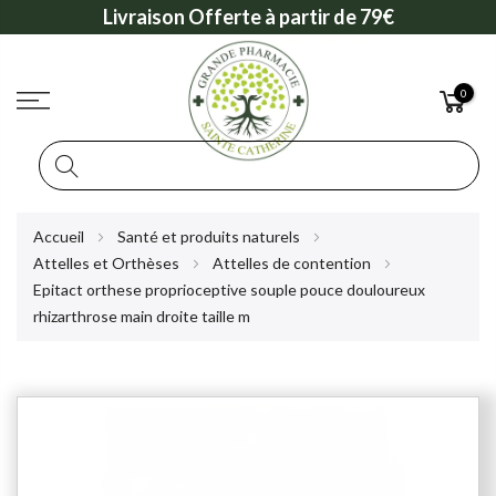
Livraison Offerte à partir de 79€
0
Rechercher
Allez
Accueil
Santé et produits naturels
au
Attelles et Orthèses
Attelles de contention
contenu
Epitact orthese proprioceptive souple pouce douloureux
rhizarthrose main droite taille m
Skip
to
the
end