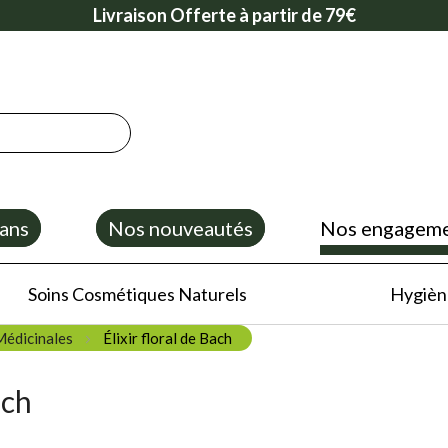
Livraison Offerte à partir de 79€
ans
Nos nouveautés
Nos engagem
Soins Cosmétiques Naturels
Hygiène
Médicinales
Élixir floral de Bach
ach