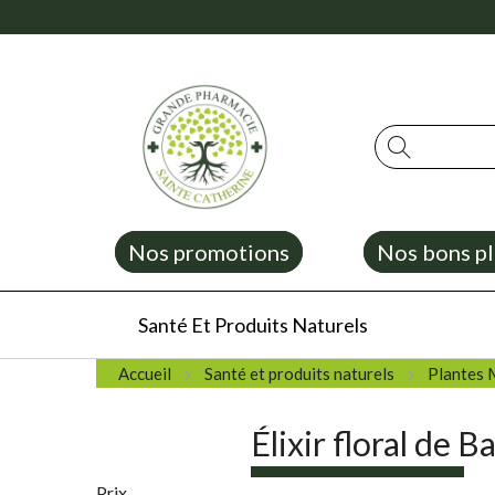
Rechercher
Nos promotions
Nos bons pl
Santé Et Produits Naturels
Accueil
Santé et produits naturels
Plantes 
Élixir floral de B
Prix