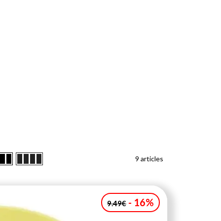
9
articles
- 16%
9.49€