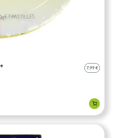
ge
7,99 €