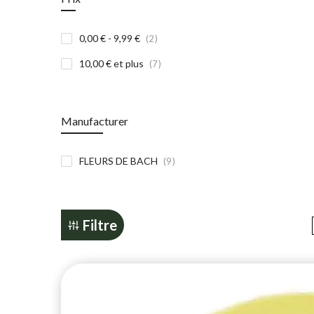
article
0,00 €
-
9,99 €
2
article
10,00 €
et plus
7
Manufacturer
article
FLEURS DE BACH
9
Filtre