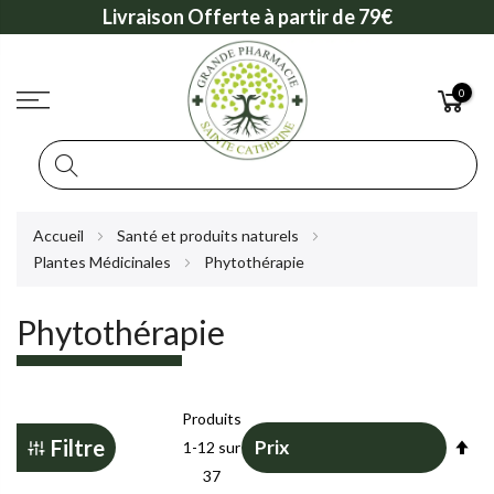
Livraison Offerte à partir de 79€
0
Rechercher
Allez
Accueil
Santé et produits naturels
au
Plantes Médicinales
Phytothérapie
contenu
Phytothérapie
Produits
Pa
Filtre
1
-
12
sur
or
37