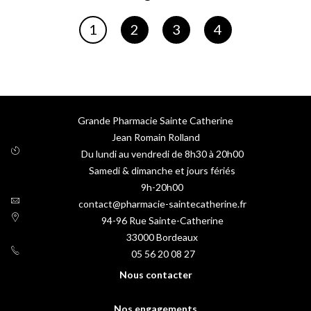
Page
Page
Page
Page
1
2
3
4
Vous lisez actuellement la page
Grande Pharmacie Sainte Catherine
Jean Romain Rolland
Du lundi au vendredi de 8h30 à 20h00
Samedi & dimanche et jours fériés
9h-20h00
contact@pharmacie-saintecatherine.fr
94-96 Rue Sainte-Catherine
33000
Bordeaux
05 56 20 08 27
Nous contacter
Nos engagements