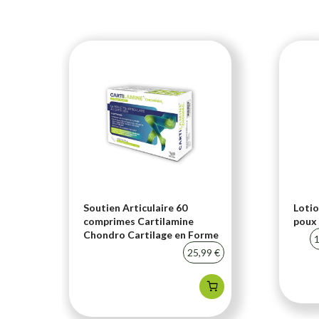
i-
Soutien Articulaire 60
Lotio
comprimes Cartilamine
poux 
Chondro Cartilage en Forme
20 %
1
25,99 €