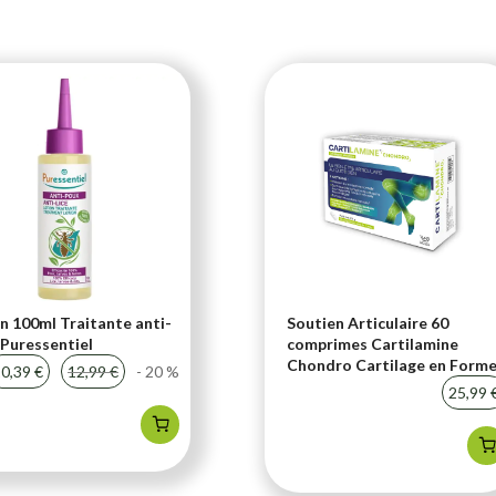
n 100ml Traitante anti-
Soutien Articulaire 60
Puressentiel
comprimes Cartilamine
Chondro Cartilage en Form
0,39 €
12,99 €
- 20 %
25,99 