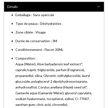
Détails
Emballage : Sans opercule
Type de peaux : Déshydratées
Zone ciblée : Visage
Durée de conservation : 3M
Conditionnement : Flacon 30ML
Composition :
Aqua (Water), Aloe barbadensis leaf extract*,
caprylic/capric triglyceride, parfum (Fragrance),
propanediol, silica, Glycerin, xylitylglucoside, lauryl
glucoside, polyglyceryl-2 dipolyhydroxystearate,
anhydroxylitol, Corylus avellana (Hazel) seed oil*,
Gamarde aqua (Gamarde Water), glyceryl caprylate,
sodium hyaluronate, tocopherol, xylitol, CI 77007,
xanthan gum, citric acid, citronellol,