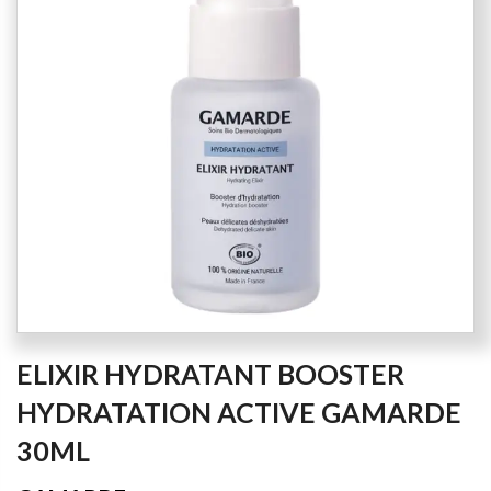
the
images
gallery
Skip
ELIXIR HYDRATANT BOOSTER
to
the
HYDRATATION ACTIVE GAMARDE
beginning
30ML
of
the