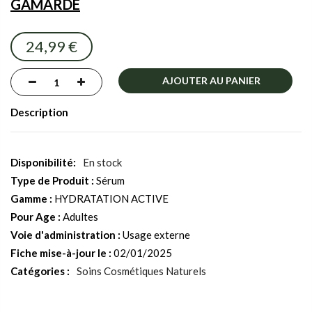
GAMARDE
images
gallery
24,99 €
AJOUTER AU PANIER
Description
En stock
Type de Produit :
Sérum
Gamme :
HYDRATATION ACTIVE
Pour Age :
Adultes
Voie d'administration :
Usage externe
Fiche mise-à-jour le :
02/01/2025
Catégories :
Soins Cosmétiques Naturels