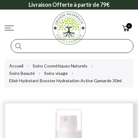
Livraison Offerte à partir de 79€
0
Rechercher
Allez
Accueil
Soins Cosmétiques Naturels
au
Soins Beauté
Soins visage
contenu
Elixir Hydratant Booster Hydratation Active Gamarde 30ml
Skip
to
the
end
of