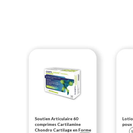
i-
Soutien Articulaire 60
Lotio
comprimes Cartilamine
poux 
Chondro Cartilage en Forme
20 %
1