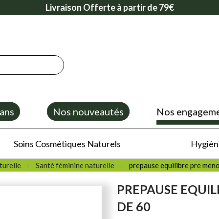
Livraison Offerte à partir de 79€
ans
Nos nouveautés
Nos engagem
Soins Cosmétiques Naturels
Hygiène
turelle
Santé féminine naturelle
prepause equilibre pre men
PREPAUSE EQUIL
DE 60