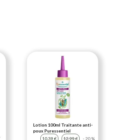
Lotion 100ml Traitante anti-
Soutien
poux Puressentiel
compri
e
Chondr
10,39 €
12,99 €
- 20 %