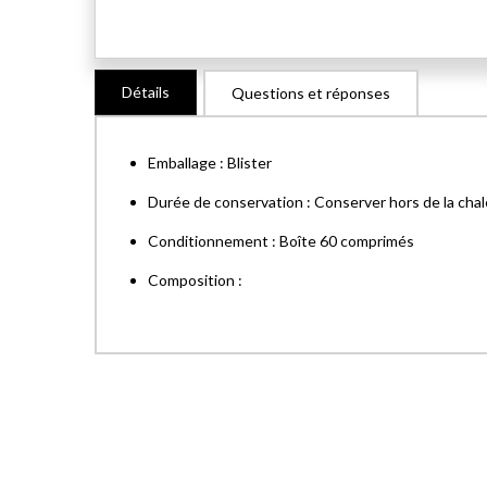
Skip
Détails
Questions et réponses
to
the
beginning
Emballage : Blister
of
the
Durée de conservation : Conserver hors de la chal
images
Conditionnement : Boîte 60 comprimés
gallery
Composition :