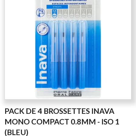
of
the
images
gallery
Skip
PACK DE 4 BROSSETTES INAVA
to
the
MONO COMPACT 0.8MM - ISO 1
beginning
(BLEU)
of