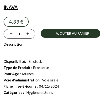
the
INAVA
images
gallery
4,39 €
AJOUTER AU PANIER
Description
En stock
Type de Produit :
Brossette
Pour Age :
Adultes
Voie d'administration :
Voie orale
Fiche mise-à-jour le :
04/11/2024
Catégories :
Hygiène et Soins