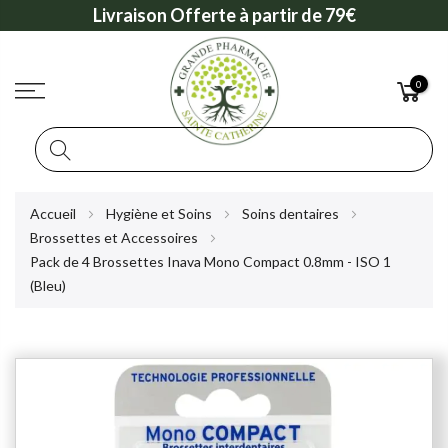
Livraison Offerte à partir de 79€
0
Rechercher
Allez
Accueil
Hygiène et Soins
Soins dentaires
au
Brossettes et Accessoires
contenu
Pack de 4 Brossettes Inava Mono Compact 0.8mm - ISO 1
(Bleu)
Skip
to
the
end