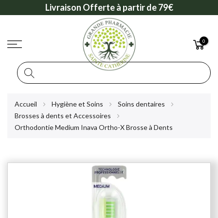
Livraison Offerte à partir de 79€
0
Rechercher
Allez
Accueil
Hygiène et Soins
Soins dentaires
au
Brosses à dents et Accessoires
contenu
Orthodontie Medium Inava Ortho-X Brosse à Dents
Skip
to
the
end
of