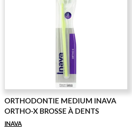
the
images
gallery
Skip
ORTHODONTIE MEDIUM INAVA
to
the
ORTHO-X BROSSE À DENTS
beginning
of
INAVA
the