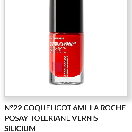
of
the
images
gallery
Skip
N°22 COQUELICOT 6ML LA ROCHE
to
the
POSAY TOLERIANE VERNIS
beginning
SILICIUM
of