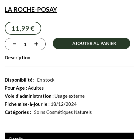
the
LA ROCHE-POSAY
images
gallery
11,99 €
AJOUTER AU PANIER
Description
En stock
Pour Age :
Adultes
Voie d'administration :
Usage externe
Fiche mise-à-jour le :
18/12/2024
Catégories :
Soins Cosmétiques Naturels
Détails