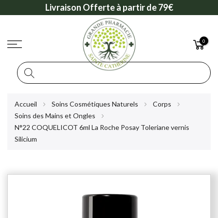
Livraison Offerte à partir de 79€
0
Rechercher
Allez
Accueil
Soins Cosmétiques Naturels
Corps
au
Soins des Mains et Ongles
contenu
N°22 COQUELICOT 6ml La Roche Posay Toleriane vernis
Silicium
Skip
to
the
end