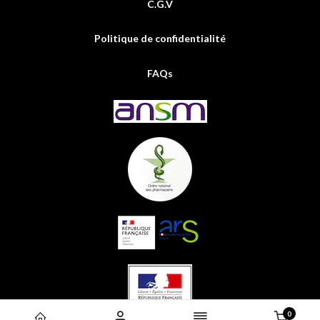
C.G.V
Politique de confidentialité
FAQs
0