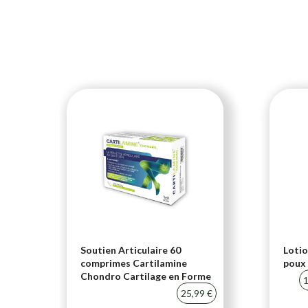
i-
Soutien Articulaire 60
Lotio
comprimes Cartilamine
poux 
Chondro Cartilage en Forme
20 %
1
25,99 €