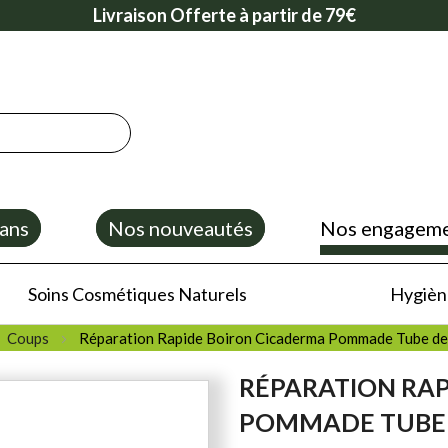
Livraison Offerte à partir de 79€
ans
Nos nouveautés
Nos engagem
Soins Cosmétiques Naturels
Hygiène
Coups
Réparation Rapide Boiron Cicaderma Pommade Tube d
RÉPARATION RA
POMMADE TUBE 