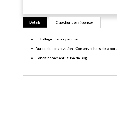
Skip
Détails
Questions et réponses
to
the
beginning
Emballage : Sans opercule
of
the
Durée de conservation : Conserver hors de la porté
images
Conditionnement : tube de 30g
gallery