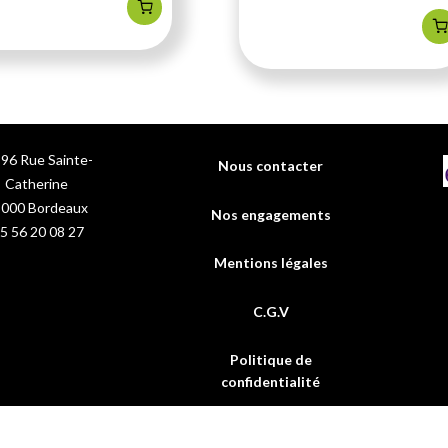
96 Rue Sainte-
Nous contacter
Catherine
3000
Bordeaux
Nos engagements
5 56 20 08 27
Mentions légales
C.G.V
Politique de
confidentialité
FAQs
iron Cicaderma Pommade Tube de 30g