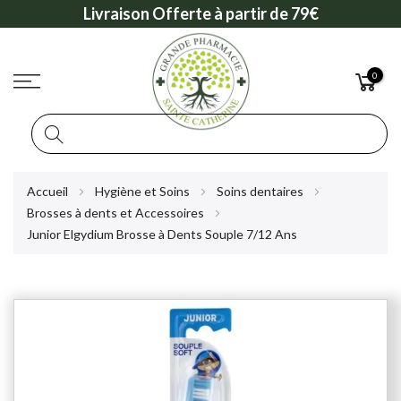
Livraison Offerte à partir de 79€
0
Rechercher
Allez
Accueil
Hygiène et Soins
Soins dentaires
au
Brosses à dents et Accessoires
contenu
Junior Elgydium Brosse à Dents Souple 7/12 Ans
Skip
to
the
end
of