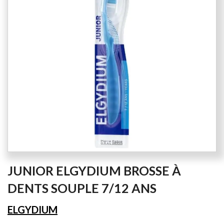
the
images
gallery
Skip
JUNIOR ELGYDIUM BROSSE À
to
the
DENTS SOUPLE 7/12 ANS
beginning
of
ELGYDIUM
the