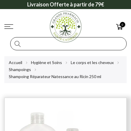
Livraison Offerte à partir de 79€
0
Rechercher
Allez
Accueil
Hygiène et Soins
Le corps et les cheveux
au
Shampoings
contenu
Shampoing Réparateur Natessance au Ricin 250 ml
Skip
to
the
end
of