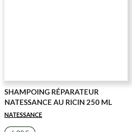
Skip
SHAMPOING RÉPARATEUR
to
the
NATESSANCE AU RICIN 250 ML
beginning
of
NATESSANCE
the
images