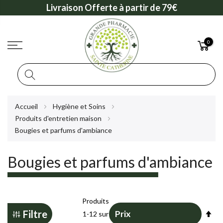
Livraison Offerte à partir de 79€
0
Rechercher
Allez
Accueil
Hygiène et Soins
au
Produits d'entretien maison
contenu
Bougies et parfums d'ambiance
Bougies et parfums d'ambiance
Produits
Pa
Filtre
1
-
12
sur