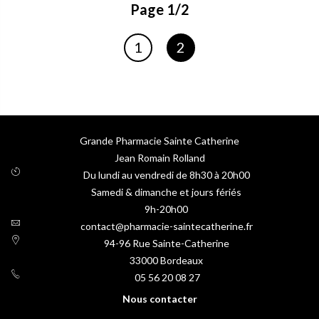
Page 1/2
Page
Page
1
2
Vous lisez actuellement la p
Grande Pharmacie Sainte Catherine
Jean Romain Rolland
Du lundi au vendredi de 8h30 à 20h00
Samedi & dimanche et jours fériés
9h-20h00
contact@pharmacie-saintecatherine.fr
94-96 Rue Sainte-Catherine
33000
Bordeaux
05 56 20 08 27
Nous contacter