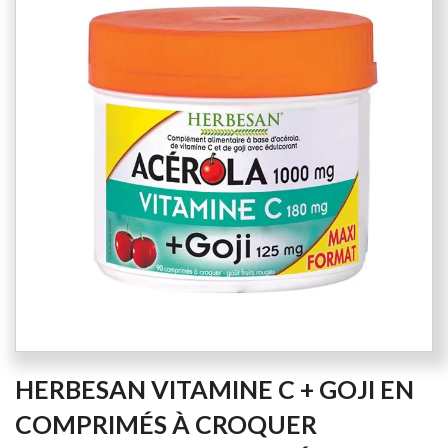
end
of
the
images
gallery
Skip
HERBESAN VITAMINE C + GOJI EN
to
the
COMPRIMÉS À CROQUER
beginning