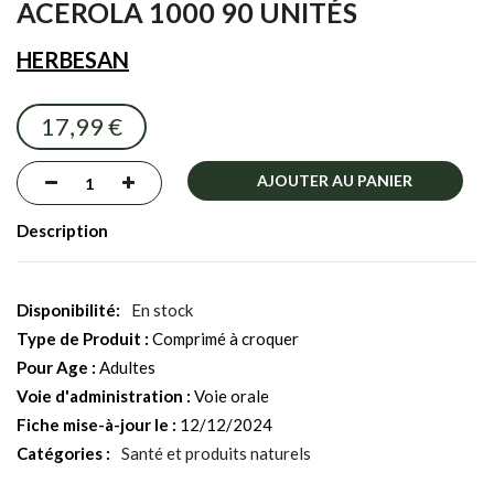
ACEROLA 1000 90 UNITÉS
of
the
HERBESAN
images
gallery
17,99 €
AJOUTER AU PANIER
Description
En stock
Type de Produit :
Comprimé à croquer
Pour Age :
Adultes
Voie d'administration :
Voie orale
Fiche mise-à-jour le :
12/12/2024
Catégories :
Santé et produits naturels