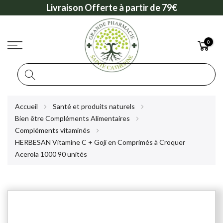
Livraison Offerte à partir de 79€
0
Rechercher
Allez
Accueil
Santé et produits naturels
au
Bien être Compléments Alimentaires
contenu
Compléments vitaminés
HERBESAN Vitamine C + Goji en Comprimés à Croquer
Acerola 1000 90 unités
Skip
to
the