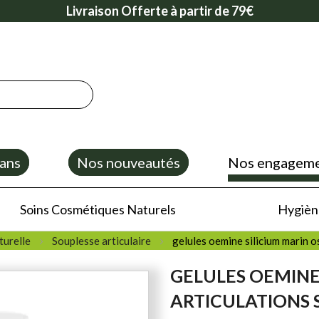
Livraison Offerte à partir de 79€
ans
Nos nouveautés
Nos engagem
Soins Cosmétiques Naturels
Hygiène
turelle
Souplesse articulaire
gelules oemine silicium marin os
GELULES OEMINE 
ARTICULATIONS 