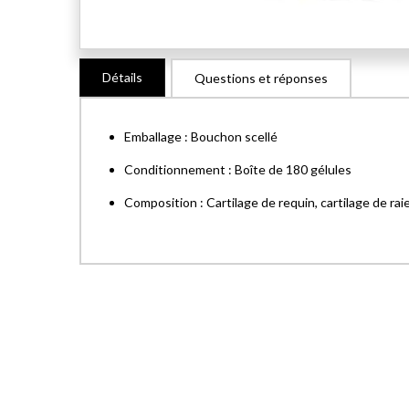
Skip
Détails
Questions et réponses
to
the
beginning
Emballage : Bouchon scellé
of
the
Conditionnement : Boîte de 180 gélules
images
Composition : Cartilage de requin, cartilage de rai
gallery