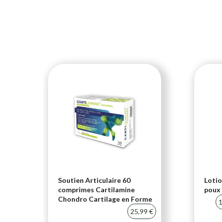
i-
Soutien Articulaire 60
Lotio
comprimes Cartilamine
poux 
Chondro Cartilage en Forme
20 %
1
25,99 €