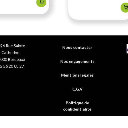
96 Rue Sainte-
Nous contacter
Catherine
3000
Bordeaux
Nos engagements
5 56 20 08 27
Mentions légales
C.G.V
Politique de
confidentialité
FAQs
ium marin os et articulations sains