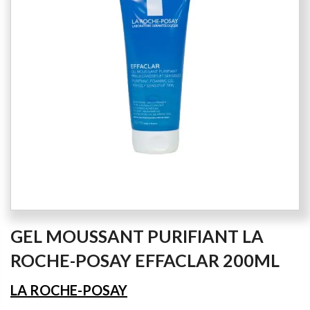
the
images
gallery
Skip
GEL MOUSSANT PURIFIANT LA
to
the
ROCHE-POSAY EFFACLAR 200ML
beginning
of
LA ROCHE-POSAY
the