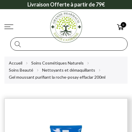
Livraison Offerte à partir de 79€
0
Rechercher
Allez
Accueil
Soins Cosmétiques Naturels
au
Soins Beauté
Nettoyants et démaquillants
contenu
Gel moussant purifiant la roche-posay effaclar 200ml
Skip
to
the
end
of