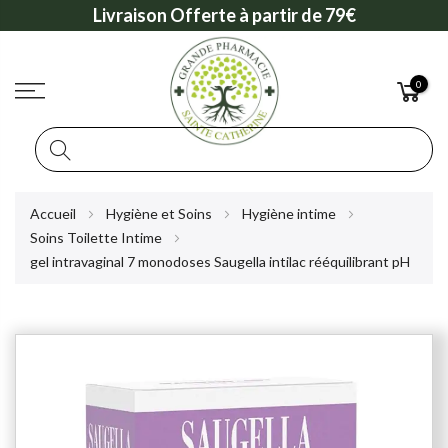
Livraison Offerte à partir de 79€
0
Rechercher
Allez
Accueil
Hygiène et Soins
Hygiène intime
au
Soins Toilette Intime
contenu
gel intravaginal 7 monodoses Saugella intilac rééquilibrant pH
Skip
to
the
end
of