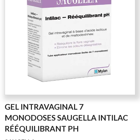
the
images
gallery
Skip
GEL INTRAVAGINAL 7
to
the
MONODOSES SAUGELLA INTILAC
beginning
RÉÉQUILIBRANT PH
of
the