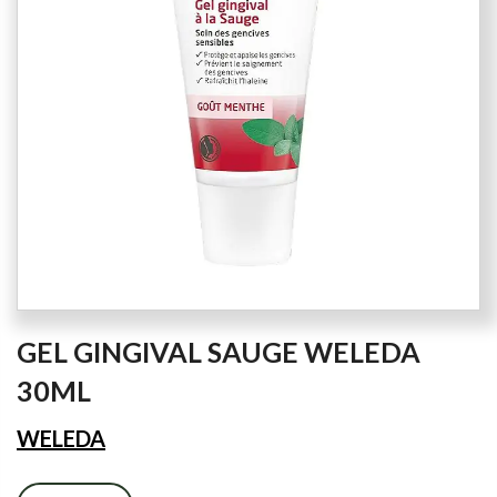
images
gallery
Skip
GEL GINGIVAL SAUGE WELEDA
to
the
30ML
beginning
of
WELEDA
the
images