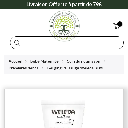
Livraison Offerte à partir de 79€
0
Rechercher
Allez
Accueil
Bébé Maternité
Soin du nourrisson
au
Premières dents
Gel gingival sauge Weleda 30ml
contenu
Skip
to
the
end
of
the