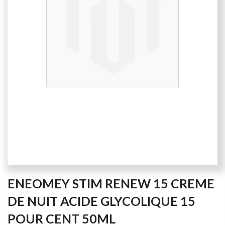
of
the
images
gallery
Skip
ENEOMEY STIM RENEW 15 CREME
to
the
DE NUIT ACIDE GLYCOLIQUE 15
beginning
POUR CENT 50ML
of