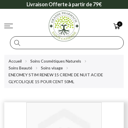
Livraison Offerte à partir de 79€
0
Rechercher
Allez
Accueil
Soins Cosmétiques Naturels
au
Soins Beauté
Soins visage
contenu
ENEOMEY STIM RENEW 15 CREME DE NUIT ACIDE
GLYCOLIQUE 15 POUR CENT 50ML
Skip
to
the
end