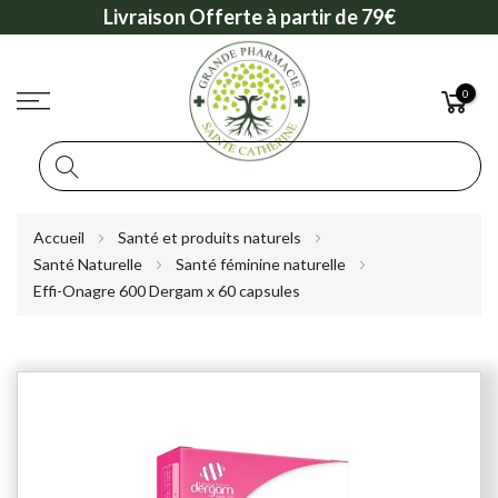
Livraison Offerte à partir de 79€
0
Rechercher
Allez
Accueil
Santé et produits naturels
au
Santé Naturelle
Santé féminine naturelle
contenu
Effi-Onagre 600 Dergam x 60 capsules
Skip
to
the
end
of