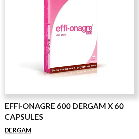
the
images
gallery
Skip
EFFI-ONAGRE 600 DERGAM X 60
to
the
CAPSULES
beginning
of
DERGAM
the