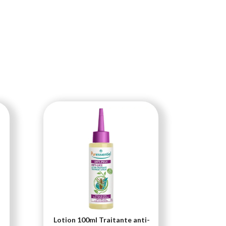
Lotion 100ml Traitante anti-
Soutien