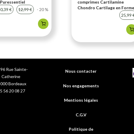
Puressentiel
comprimes Cartilamine
Chondro Cartilage en Form
0,39 €
12,99 €
- 20 %
25,99 
96 Rue Sainte-
Nous contacter
Catherine
3000
Bordeaux
Nos engagements
5 56 20 08 27
Mentions légales
C.G.V
Politique de