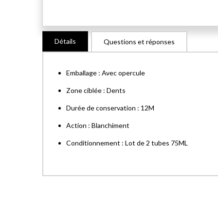
Skip
Détails
Questions et réponses
to
the
beginning
Emballage : Avec opercule
of
the
Zone ciblée : Dents
images
Durée de conservation : 12M
gallery
Action : Blanchiment
Conditionnement : Lot de 2 tubes 75ML