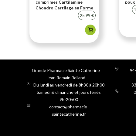
comprimes Cartilamine
poux 
Chondro Cartilage en Forme
20 %
1
25,99 €
Grande Pharmacie Sainte Catherine
94-
Jean Romain Rolland
Du lundi au vendredi de 8h30 à 20h00
3
Samedi & dimanche et jours fériés
0
9h-20h00
contact@pharmacie-
saintecatherine.fr