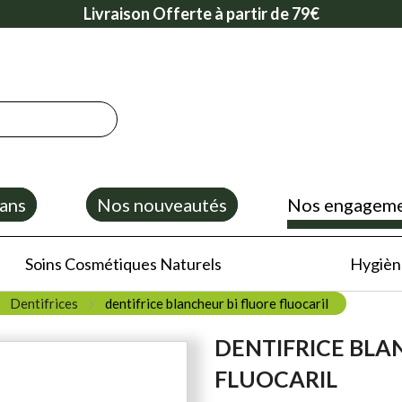
Livraison Offerte à partir de 79€
ans
Nos nouveautés
Nos engagem
Soins Cosmétiques Naturels
Hygiène
Dentifrices
dentifrice blancheur bi fluore fluocaril
DENTIFRICE BLA
FLUOCARIL