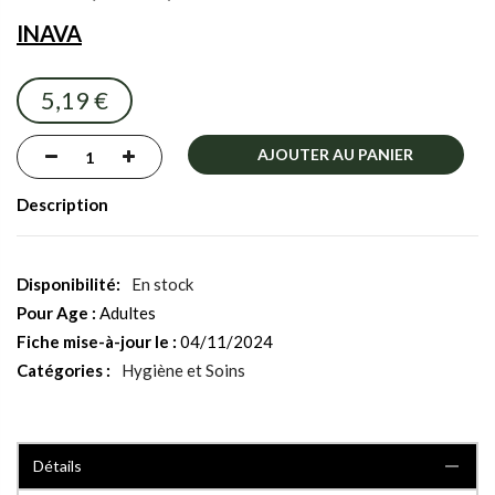
the
INAVA
images
gallery
5,19 €
AJOUTER AU PANIER
Description
En stock
Pour Age :
Adultes
Fiche mise-à-jour le :
04/11/2024
Catégories :
Hygiène et Soins
Détails