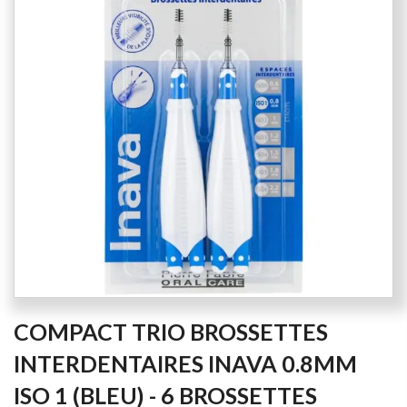
of
the
images
gallery
Skip
COMPACT TRIO BROSSETTES
to
the
INTERDENTAIRES INAVA 0.8MM
beginning
ISO 1 (BLEU) - 6 BROSSETTES
of