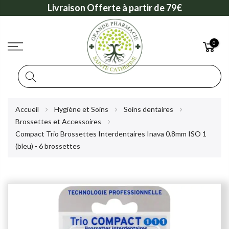
Livraison Offerte à partir de 79€
0
Rechercher
Allez
Accueil
Hygiène et Soins
Soins dentaires
au
Brossettes et Accessoires
contenu
Compact Trio Brossettes Interdentaires Inava 0.8mm ISO 1
(bleu) - 6 brossettes
Skip
to
the
end