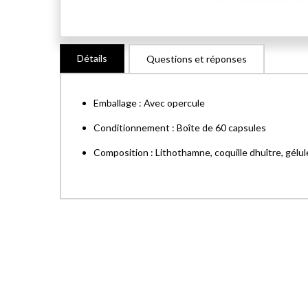
Skip
Détails
Questions et réponses
to
the
beginning
Emballage : Avec opercule
of
the
Conditionnement : Boîte de 60 capsules
images
Composition : Lithothamne, coquille dhuître, gélul
gallery