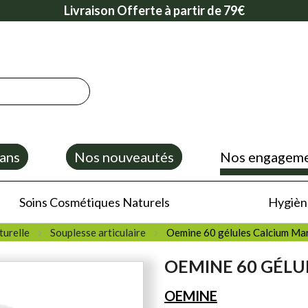
Livraison Offerte à partir de 79€
ans
Nos nouveautés
Nos engagem
Soins Cosmétiques Naturels
Hygiène
turelle
Souplesse articulaire
Oemine 60 gélules Calcium Ma
OEMINE 60 GÉLU
OEMINE