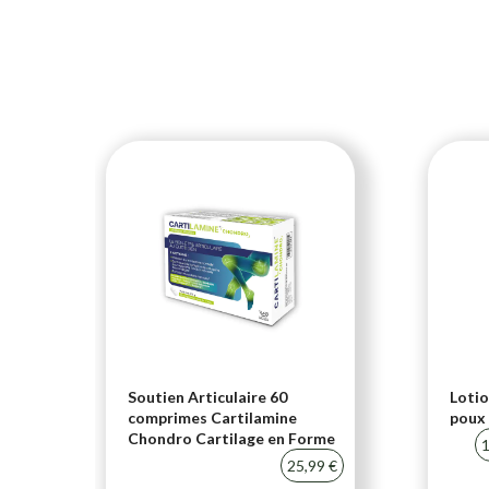
i-
Soutien Articulaire 60
Lotio
comprimes Cartilamine
poux 
Chondro Cartilage en Forme
20 %
1
25,99 €