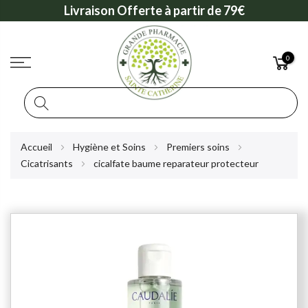
Livraison Offerte à partir de 79€
0
Rechercher
Allez
Accueil
Hygiène et Soins
Premiers soins
au
Cicatrisants
cicalfate baume reparateur protecteur
contenu
Skip
to
the
end
of
the