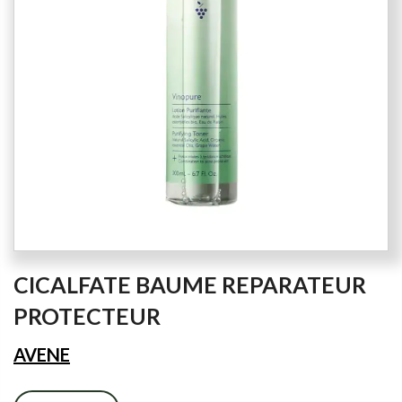
images
gallery
Skip
CICALFATE BAUME REPARATEUR
to
the
PROTECTEUR
beginning
of
AVENE
the
images