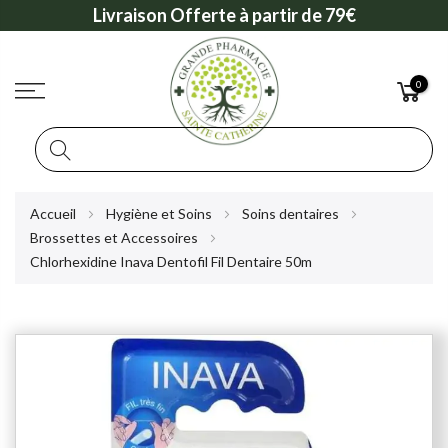
Livraison Offerte à partir de 79€
0
Rechercher
Allez
Accueil
Hygiène et Soins
Soins dentaires
au
Brossettes et Accessoires
contenu
Chlorhexidine Inava Dentofil Fil Dentaire 50m
Skip
to
the
end
of