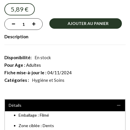
images
5,89 €
gallery
AJOUTER AU PANIER
Description
En stock
Pour Age :
Adultes
Fiche mise-à-jour le :
04/11/2024
Catégories :
Hygiène et Soins
Détails
Emballage : Filmé
Zone ciblée : Dents