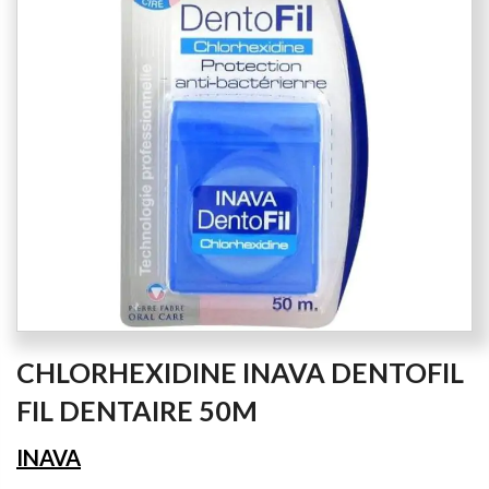
the
images
gallery
Skip
CHLORHEXIDINE INAVA DENTOFIL
to
the
FIL DENTAIRE 50M
beginning
of
INAVA
the