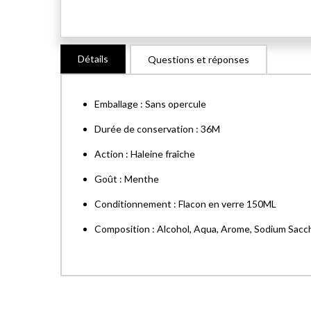
Skip
Détails
Questions et réponses
to
the
beginning
Emballage : Sans opercule
of
the
Durée de conservation : 36M
images
Action : Haleine fraîche
gallery
Goût : Menthe
Conditionnement : Flacon en verre 150ML
Composition : Alcohol, Aqua, Arome, Sodium Sacch