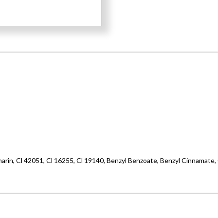
arin, Cl 42051, Cl 16255, Cl 19140, Benzyl Benzoate, Benzyl Cinnamate,