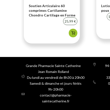
i-
Soutien Articulaire 60
Lotio
comprimes Cartilamine
poux 
Chondro Cartilage en Forme
20 %
1
25,99 €
Grande Pharmacie Sainte Catherine
94-
Jean Romain Rolland
Du lundi au vendredi de 8h30 à 20h00
3
Samedi & dimanche et jours fériés
0
9h-20h00
contact@pharmacie-
saintecatherine.fr