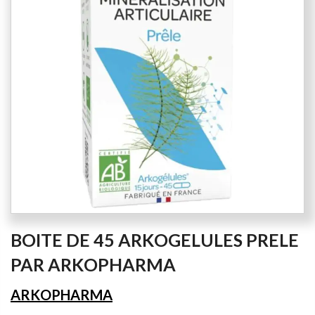
the
images
gallery
Skip
BOITE DE 45 ARKOGELULES PRELE
to
the
PAR ARKOPHARMA
beginning
of
ARKOPHARMA
the