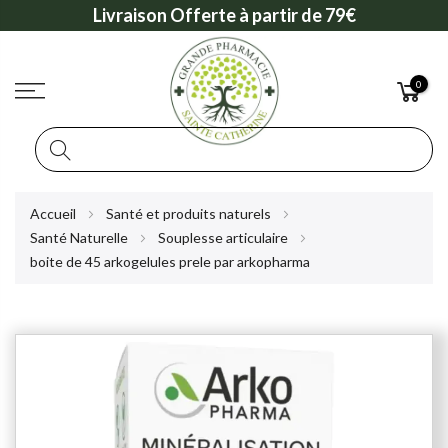
Livraison Offerte à partir de 79€
0
Rechercher
Allez
Accueil
Santé et produits naturels
au
Santé Naturelle
Souplesse articulaire
contenu
boite de 45 arkogelules prele par arkopharma
Skip
to
the
end
of