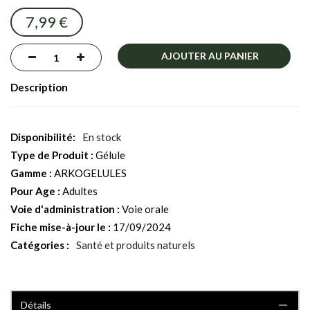
images
7,99 €
gallery
AJOUTER AU PANIER
Description
En stock
Type de Produit :
Gélule
Gamme :
ARKOGELULES
Pour Age :
Adultes
Voie d'administration :
Voie orale
Fiche mise-à-jour le :
17/09/2024
Catégories :
Santé et produits naturels
Détails